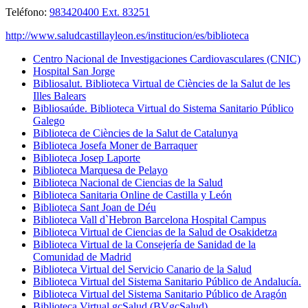
Teléfono:
983420400 Ext. 83251
http://www.saludcastillayleon.es/institucion/es/biblioteca
Centro Nacional de Investigaciones Cardiovasculares (CNIC)
Hospital San Jorge
Bibliosalut. Biblioteca Virtual de Ciències de la Salut de les
Illes Balears
Bibliosaúde. Biblioteca Virtual do Sistema Sanitario Público
Galego
Biblioteca de Ciències de la Salut de Catalunya
Biblioteca Josefa Moner de Barraquer
Biblioteca Josep Laporte
Biblioteca Marquesa de Pelayo
Biblioteca Nacional de Ciencias de la Salud
Biblioteca Sanitaria Online de Castilla y León
Biblioteca Sant Joan de Déu
Biblioteca Vall d`Hebron Barcelona Hospital Campus
Biblioteca Virtual de Ciencias de la Salud de Osakidetza
Biblioteca Virtual de la Consejería de Sanidad de la
Comunidad de Madrid
Biblioteca Virtual del Servicio Canario de la Salud
Biblioteca Virtual del Sistema Sanitario Público de Andalucía.
Biblioteca Virtual del Sistema Sanitario Público de Aragón
Biblioteca Virtual gcSalud (BVgcSalud)