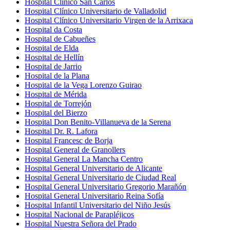
Hospital Clínico San Carlos
Hospital Clínico Universitario de Valladolid
Hospital Clínico Universitario Virgen de la Arrixaca
Hospital da Costa
Hospital de Cabueñes
Hospital de Elda
Hospital de Hellín
Hospital de Jarrio
Hospital de la Plana
Hospital de la Vega Lorenzo Guirao
Hospital de Mérida
Hospital de Torrejón
Hospital del Bierzo
Hospital Don Benito-Villanueva de la Serena
Hospital Dr. R. Lafora
Hospital Francesc de Borja
Hospital General de Granollers
Hospital General La Mancha Centro
Hospital General Universitario de Alicante
Hospital General Universitario de Ciudad Real
Hospital General Universitario Gregorio Marañón
Hospital General Universitario Reina Sofía
Hospital Infantil Universitario del Niño Jesús
Hospital Nacional de Parapléjicos
Hospital Nuestra Señora del Prado