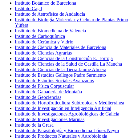
Instituto Botánico de Barcelona
Instituto Cajal
Instituto de Astrofísica de Andalucía
Instituto de Biología Molecular y Celular de Plantas Primo
Yúfera
Instituto de Biomedicina de Valencia
Instituto de Carboquímica
Instituto de Cerámica y Vidrio
Instituto de Ciencia de Materiales de Barcelona
Instituto de Ciencias Agrarias
Instituto de Ciencias de la Construcción E. Torroja
Instituto de Ciencias de la Salud de Castilla La Mancha
Instituto de Ciencias de la Tierra Jaume Almera
Instituto de Estudios Gallegos Padre Sarmiento
Instituto de Estudios Sociales Avanzados
Instituto de Física Corpuscular
Instituto de Ganadería de Montaña
Instituto de Geociencias
Instituto de Hortofruticultura Subtropical y Mediterránea
Instituto de Investigación en Inteligencia Artificial
Instituto de Investigaciones Agrobiológicas de Galicia
Instituto de Investigaciones Marinas
Instituto de la Grasa
Instituto de Parasitología y Biomedicina López Neyra
Instituto de Productos Naturales y Agrobiología