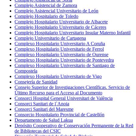
Complejo Asistencial de Zamora
Complejo Asistencial Universitario de León
Complejo Hospitalario de Toledo
Complejo Hospitalario Universitario de Albacete
Complejo Hospitalario Universitario de Cáceres
Complejo Hospitalario Universitario Insular Materno Infantil
Complejo Universitario de Cartagena
Complexo Hospitalario Universitario A Coruña
Complexo Hospitalario Universitario de Ferrol
Complexo Hospitalario Universitario de Ourense
Complexo Hospitalario Universitario de Pontevedra
Complexo Hospitalario Universitario de Santiago de
Compostela
Complexo Hospitalario Universitario de Vigo
Consejería de Sanidad
Consejo Superior de Investigaciones Científicas. Servicio de
Último Recurso para el Acceso al Documento
Consorci Hospital General Universitari de València
Consorci Sanitari de l`Anoia
Consorci Sanitari del Maresme
Consorcio Hospitalario Provincial de Castellón
Departamento de Salud Lakua
Depósito Cooperativo de Conservación Permanente de la Red
de Bibliotecas del CSIC