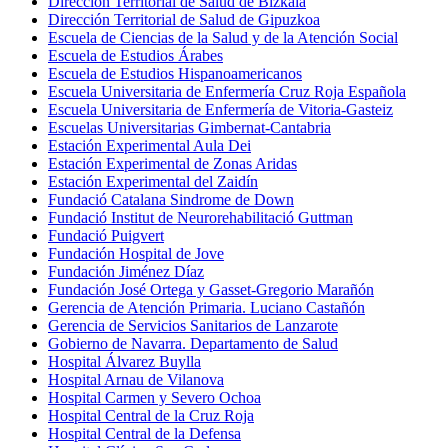
Dirección Territorial de Salud de Bizkaia
Dirección Territorial de Salud de Gipuzkoa
Escuela de Ciencias de la Salud y de la Atención Social
Escuela de Estudios Árabes
Escuela de Estudios Hispanoamericanos
Escuela Universitaria de Enfermería Cruz Roja Española
Escuela Universitaria de Enfermería de Vitoria-Gasteiz
Escuelas Universitarias Gimbernat-Cantabria
Estación Experimental Aula Dei
Estación Experimental de Zonas Aridas
Estación Experimental del Zaidín
Fundació Catalana Sindrome de Down
Fundació Institut de Neurorehabilitació Guttman
Fundació Puigvert
Fundación Hospital de Jove
Fundación Jiménez Díaz
Fundación José Ortega y Gasset-Gregorio Marañón
Gerencia de Atención Primaria. Luciano Castañón
Gerencia de Servicios Sanitarios de Lanzarote
Gobierno de Navarra. Departamento de Salud
Hospital Álvarez Buylla
Hospital Arnau de Vilanova
Hospital Carmen y Severo Ochoa
Hospital Central de la Cruz Roja
Hospital Central de la Defensa