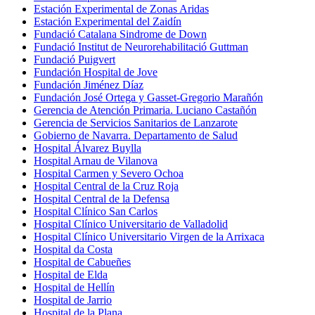
Estación Experimental de Zonas Aridas
Estación Experimental del Zaidín
Fundació Catalana Sindrome de Down
Fundació Institut de Neurorehabilitació Guttman
Fundació Puigvert
Fundación Hospital de Jove
Fundación Jiménez Díaz
Fundación José Ortega y Gasset-Gregorio Marañón
Gerencia de Atención Primaria. Luciano Castañón
Gerencia de Servicios Sanitarios de Lanzarote
Gobierno de Navarra. Departamento de Salud
Hospital Álvarez Buylla
Hospital Arnau de Vilanova
Hospital Carmen y Severo Ochoa
Hospital Central de la Cruz Roja
Hospital Central de la Defensa
Hospital Clínico San Carlos
Hospital Clínico Universitario de Valladolid
Hospital Clínico Universitario Virgen de la Arrixaca
Hospital da Costa
Hospital de Cabueñes
Hospital de Elda
Hospital de Hellín
Hospital de Jarrio
Hospital de la Plana