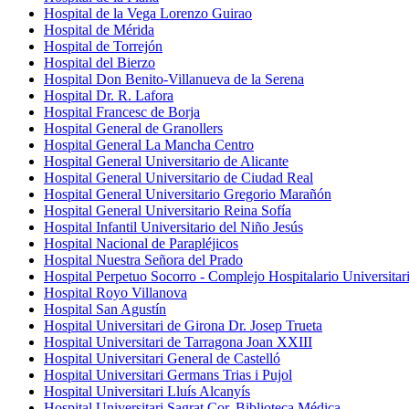
Hospital de la Vega Lorenzo Guirao
Hospital de Mérida
Hospital de Torrejón
Hospital del Bierzo
Hospital Don Benito-Villanueva de la Serena
Hospital Dr. R. Lafora
Hospital Francesc de Borja
Hospital General de Granollers
Hospital General La Mancha Centro
Hospital General Universitario de Alicante
Hospital General Universitario de Ciudad Real
Hospital General Universitario Gregorio Marañón
Hospital General Universitario Reina Sofía
Hospital Infantil Universitario del Niño Jesús
Hospital Nacional de Parapléjicos
Hospital Nuestra Señora del Prado
Hospital Perpetuo Socorro - Complejo Hospitalario Universitar
Hospital Royo Villanova
Hospital San Agustín
Hospital Universitari de Girona Dr. Josep Trueta
Hospital Universitari de Tarragona Joan XXIII
Hospital Universitari General de Castelló
Hospital Universitari Germans Trias i Pujol
Hospital Universitari Lluís Alcanyís
Hospital Universitari Sagrat Cor. Biblioteca Médica