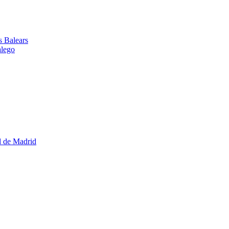
es Balears
alego
d de Madrid