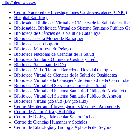
http://aleph.csic.es
Centro Nacional de Investigaciones Cardiovasculares (CNIC)
Hospital San Jorge
Bibliosalut. Biblioteca Virtual de Ciències de la Salut de les Ill
Bibliosaúde. Biblioteca Virtual do Sistema Sanitario Público G
Biblioteca de Ciències de la Salut de Catalunya
Biblioteca Josefa Moner de Barraquer
Biblioteca Josep Laporte
Biblioteca Marquesa de Pelayo
Biblioteca Nacional de Ciencias de la Salud
Biblioteca Sanitaria Online de Castilla y León
Biblioteca Sant Joan de Déu
Biblioteca Vall d`Hebron Barcelona Hospital Campus
Biblioteca Virtual de Ciencias de la Salud de Osakidetza
Biblioteca Virtual de la Consejería de Sanidad de la Comunida
Biblioteca Virtual del Servicio Canario de la Salud
Biblioteca Virtual del Sistema Sanitario Público de Andalucía.
Biblioteca Virtual del Sistema Sanitario Público de Aragón
Biblioteca Virtual gcSalud (BVgcSalud)
Centre Mediterrani d`Investigacions Marines i Ambientals
Centro de Automática y Robótica
Centro de Biología Molecular Severo Ochoa
Centro de Ciencias Humanas y Sociales
Centro de Edafología y Biología Aplicada del Segura