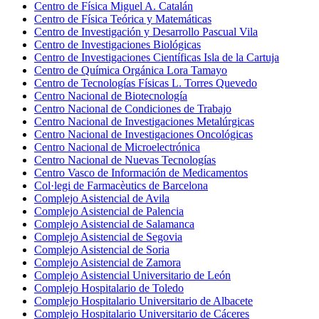
Centro de Física Miguel A. Catalán
Centro de Física Teórica y Matemáticas
Centro de Investigación y Desarrollo Pascual Vila
Centro de Investigaciones Biológicas
Centro de Investigaciones Científicas Isla de la Cartuja
Centro de Química Orgánica Lora Tamayo
Centro de Tecnologías Físicas L. Torres Quevedo
Centro Nacional de Biotecnología
Centro Nacional de Condiciones de Trabajo
Centro Nacional de Investigaciones Metalúrgicas
Centro Nacional de Investigaciones Oncológicas
Centro Nacional de Microelectrónica
Centro Nacional de Nuevas Tecnologías
Centro Vasco de Información de Medicamentos
Col·legi de Farmacèutics de Barcelona
Complejo Asistencial de Avila
Complejo Asistencial de Palencia
Complejo Asistencial de Salamanca
Complejo Asistencial de Segovia
Complejo Asistencial de Soria
Complejo Asistencial de Zamora
Complejo Asistencial Universitario de León
Complejo Hospitalario de Toledo
Complejo Hospitalario Universitario de Albacete
Complejo Hospitalario Universitario de Cáceres