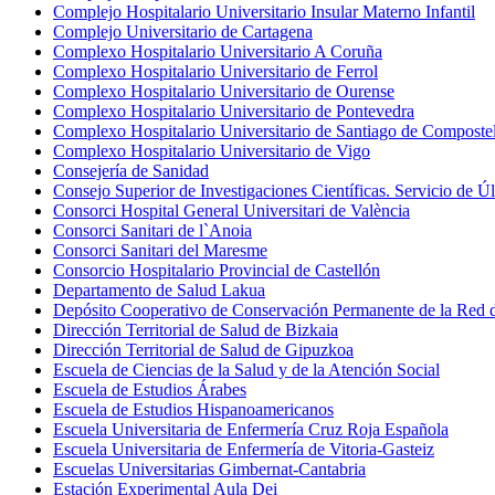
Complejo Hospitalario Universitario Insular Materno Infantil
Complejo Universitario de Cartagena
Complexo Hospitalario Universitario A Coruña
Complexo Hospitalario Universitario de Ferrol
Complexo Hospitalario Universitario de Ourense
Complexo Hospitalario Universitario de Pontevedra
Complexo Hospitalario Universitario de Santiago de Composte
Complexo Hospitalario Universitario de Vigo
Consejería de Sanidad
Consejo Superior de Investigaciones Científicas. Servicio de 
Consorci Hospital General Universitari de València
Consorci Sanitari de l`Anoia
Consorci Sanitari del Maresme
Consorcio Hospitalario Provincial de Castellón
Departamento de Salud Lakua
Depósito Cooperativo de Conservación Permanente de la Red d
Dirección Territorial de Salud de Bizkaia
Dirección Territorial de Salud de Gipuzkoa
Escuela de Ciencias de la Salud y de la Atención Social
Escuela de Estudios Árabes
Escuela de Estudios Hispanoamericanos
Escuela Universitaria de Enfermería Cruz Roja Española
Escuela Universitaria de Enfermería de Vitoria-Gasteiz
Escuelas Universitarias Gimbernat-Cantabria
Estación Experimental Aula Dei