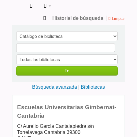
Catálogo
Historial de búsqueda
Limpiar
de
Publicaciones
en
ciencias
de
Ir
la
Salud
Búsqueda avanzada
Bibliotecas
Escuelas Universitarias Gimbernat-
Cantabria
C/ Aurelio García Cantalapiedra s/n
Torrelavega
Cantabria
39300