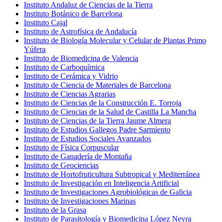
Instituto Andaluz de Ciencias de la Tierra
Instituto Botánico de Barcelona
Instituto Cajal
Instituto de Astrofísica de Andalucía
Instituto de Biología Molecular y Celular de Plantas Primo
Yúfera
Instituto de Biomedicina de Valencia
Instituto de Carboquímica
Instituto de Cerámica y Vidrio
Instituto de Ciencia de Materiales de Barcelona
Instituto de Ciencias Agrarias
Instituto de Ciencias de la Construcción E. Torroja
Instituto de Ciencias de la Salud de Castilla La Mancha
Instituto de Ciencias de la Tierra Jaume Almera
Instituto de Estudios Gallegos Padre Sarmiento
Instituto de Estudios Sociales Avanzados
Instituto de Física Corpuscular
Instituto de Ganadería de Montaña
Instituto de Geociencias
Instituto de Hortofruticultura Subtropical y Mediterránea
Instituto de Investigación en Inteligencia Artificial
Instituto de Investigaciones Agrobiológicas de Galicia
Instituto de Investigaciones Marinas
Instituto de la Grasa
Instituto de Parasitología y Biomedicina López Neyra