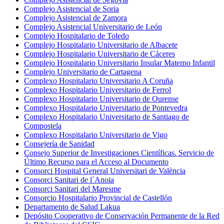
Complejo Asistencial de Soria
Complejo Asistencial de Zamora
Complejo Asistencial Universitario de León
Complejo Hospitalario de Toledo
Complejo Hospitalario Universitario de Albacete
Complejo Hospitalario Universitario de Cáceres
Complejo Hospitalario Universitario Insular Materno Infantil
Complejo Universitario de Cartagena
Complexo Hospitalario Universitario A Coruña
Complexo Hospitalario Universitario de Ferrol
Complexo Hospitalario Universitario de Ourense
Complexo Hospitalario Universitario de Pontevedra
Complexo Hospitalario Universitario de Santiago de
Compostela
Complexo Hospitalario Universitario de Vigo
Consejería de Sanidad
Consejo Superior de Investigaciones Científicas. Servicio de
Último Recurso para el Acceso al Documento
Consorci Hospital General Universitari de València
Consorci Sanitari de l`Anoia
Consorci Sanitari del Maresme
Consorcio Hospitalario Provincial de Castellón
Departamento de Salud Lakua
Depósito Cooperativo de Conservación Permanente de la Red