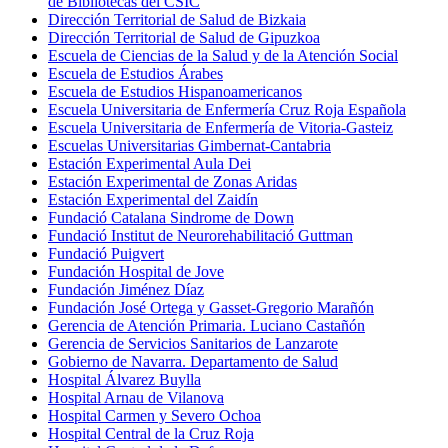
de Bibliotecas del CSIC
Dirección Territorial de Salud de Bizkaia
Dirección Territorial de Salud de Gipuzkoa
Escuela de Ciencias de la Salud y de la Atención Social
Escuela de Estudios Árabes
Escuela de Estudios Hispanoamericanos
Escuela Universitaria de Enfermería Cruz Roja Española
Escuela Universitaria de Enfermería de Vitoria-Gasteiz
Escuelas Universitarias Gimbernat-Cantabria
Estación Experimental Aula Dei
Estación Experimental de Zonas Aridas
Estación Experimental del Zaidín
Fundació Catalana Sindrome de Down
Fundació Institut de Neurorehabilitació Guttman
Fundació Puigvert
Fundación Hospital de Jove
Fundación Jiménez Díaz
Fundación José Ortega y Gasset-Gregorio Marañón
Gerencia de Atención Primaria. Luciano Castañón
Gerencia de Servicios Sanitarios de Lanzarote
Gobierno de Navarra. Departamento de Salud
Hospital Álvarez Buylla
Hospital Arnau de Vilanova
Hospital Carmen y Severo Ochoa
Hospital Central de la Cruz Roja