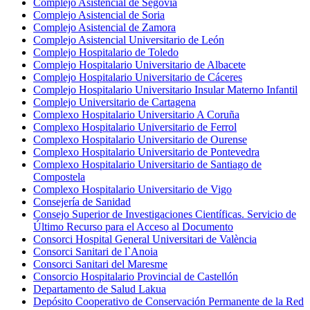
Complejo Asistencial de Segovia
Complejo Asistencial de Soria
Complejo Asistencial de Zamora
Complejo Asistencial Universitario de León
Complejo Hospitalario de Toledo
Complejo Hospitalario Universitario de Albacete
Complejo Hospitalario Universitario de Cáceres
Complejo Hospitalario Universitario Insular Materno Infantil
Complejo Universitario de Cartagena
Complexo Hospitalario Universitario A Coruña
Complexo Hospitalario Universitario de Ferrol
Complexo Hospitalario Universitario de Ourense
Complexo Hospitalario Universitario de Pontevedra
Complexo Hospitalario Universitario de Santiago de
Compostela
Complexo Hospitalario Universitario de Vigo
Consejería de Sanidad
Consejo Superior de Investigaciones Científicas. Servicio de
Último Recurso para el Acceso al Documento
Consorci Hospital General Universitari de València
Consorci Sanitari de l`Anoia
Consorci Sanitari del Maresme
Consorcio Hospitalario Provincial de Castellón
Departamento de Salud Lakua
Depósito Cooperativo de Conservación Permanente de la Red