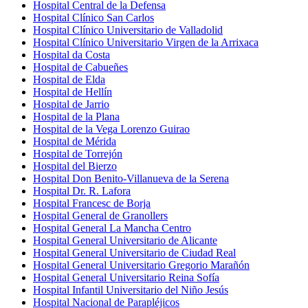
Hospital Central de la Defensa
Hospital Clínico San Carlos
Hospital Clínico Universitario de Valladolid
Hospital Clínico Universitario Virgen de la Arrixaca
Hospital da Costa
Hospital de Cabueñes
Hospital de Elda
Hospital de Hellín
Hospital de Jarrio
Hospital de la Plana
Hospital de la Vega Lorenzo Guirao
Hospital de Mérida
Hospital de Torrejón
Hospital del Bierzo
Hospital Don Benito-Villanueva de la Serena
Hospital Dr. R. Lafora
Hospital Francesc de Borja
Hospital General de Granollers
Hospital General La Mancha Centro
Hospital General Universitario de Alicante
Hospital General Universitario de Ciudad Real
Hospital General Universitario Gregorio Marañón
Hospital General Universitario Reina Sofía
Hospital Infantil Universitario del Niño Jesús
Hospital Nacional de Parapléjicos