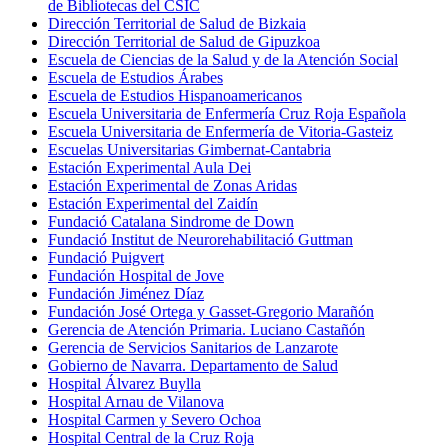
de Bibliotecas del CSIC
Dirección Territorial de Salud de Bizkaia
Dirección Territorial de Salud de Gipuzkoa
Escuela de Ciencias de la Salud y de la Atención Social
Escuela de Estudios Árabes
Escuela de Estudios Hispanoamericanos
Escuela Universitaria de Enfermería Cruz Roja Española
Escuela Universitaria de Enfermería de Vitoria-Gasteiz
Escuelas Universitarias Gimbernat-Cantabria
Estación Experimental Aula Dei
Estación Experimental de Zonas Aridas
Estación Experimental del Zaidín
Fundació Catalana Sindrome de Down
Fundació Institut de Neurorehabilitació Guttman
Fundació Puigvert
Fundación Hospital de Jove
Fundación Jiménez Díaz
Fundación José Ortega y Gasset-Gregorio Marañón
Gerencia de Atención Primaria. Luciano Castañón
Gerencia de Servicios Sanitarios de Lanzarote
Gobierno de Navarra. Departamento de Salud
Hospital Álvarez Buylla
Hospital Arnau de Vilanova
Hospital Carmen y Severo Ochoa
Hospital Central de la Cruz Roja