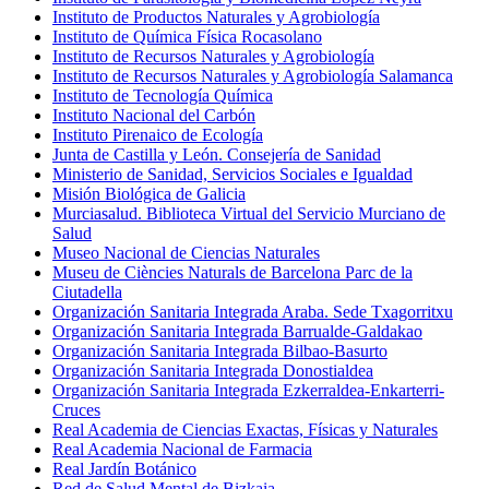
Instituto de Productos Naturales y Agrobiología
Instituto de Química Física Rocasolano
Instituto de Recursos Naturales y Agrobiología
Instituto de Recursos Naturales y Agrobiología Salamanca
Instituto de Tecnología Química
Instituto Nacional del Carbón
Instituto Pirenaico de Ecología
Junta de Castilla y León. Consejería de Sanidad
Ministerio de Sanidad, Servicios Sociales e Igualdad
Misión Biológica de Galicia
Murciasalud. Biblioteca Virtual del Servicio Murciano de
Salud
Museo Nacional de Ciencias Naturales
Museu de Ciències Naturals de Barcelona Parc de la
Ciutadella
Organización Sanitaria Integrada Araba. Sede Txagorritxu
Organización Sanitaria Integrada Barrualde-Galdakao
Organización Sanitaria Integrada Bilbao-Basurto
Organización Sanitaria Integrada Donostialdea
Organización Sanitaria Integrada Ezkerraldea-Enkarterri-
Cruces
Real Academia de Ciencias Exactas, Físicas y Naturales
Real Academia Nacional de Farmacia
Real Jardín Botánico
Red de Salud Mental de Bizkaia