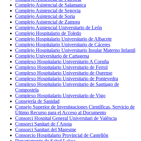
Complejo Asistencial de Salamanca
Complejo Asistencial de Segovia
Complejo Asistencial de Soria
Complejo Asistencial de Zamora
Complejo Asistencial Universitario de León
Complejo Hospitalario de Toledo
Complejo Hospitalario Universitario de Albacete
Complejo Hospitalario Universitario de Cáceres
Complejo Hospitalario Universitario Insular Materno Infantil
Complejo Universitario de Cartagena
Complexo Hospitalario Universitario A Coruña
Complexo Hospitalario Universitario de Ferrol
Complexo Hospitalario Universitario de Ourense
Complexo Hospitalario Universitario de Pontevedra
Complexo Hospitalario Universitario de Santiago de
Compostela
Complexo Hospitalario Universitario de Vigo
Consejería de Sanidad
Consejo Superior de Investigaciones Científicas. Servicio de
Último Recurso para el Acceso al Documento
Consorci Hospital General Universitari de València
Consorci Sanitari de l`Anoia
Consorci Sanitari del Maresme
Consorcio Hospitalario Provincial de Castellón
Departamento de Salud Lakua