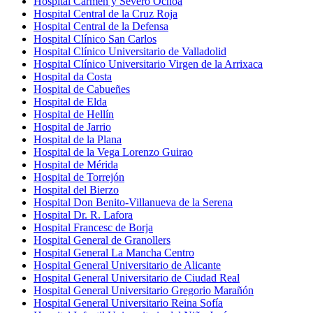
Hospital Carmen y Severo Ochoa
Hospital Central de la Cruz Roja
Hospital Central de la Defensa
Hospital Clínico San Carlos
Hospital Clínico Universitario de Valladolid
Hospital Clínico Universitario Virgen de la Arrixaca
Hospital da Costa
Hospital de Cabueñes
Hospital de Elda
Hospital de Hellín
Hospital de Jarrio
Hospital de la Plana
Hospital de la Vega Lorenzo Guirao
Hospital de Mérida
Hospital de Torrejón
Hospital del Bierzo
Hospital Don Benito-Villanueva de la Serena
Hospital Dr. R. Lafora
Hospital Francesc de Borja
Hospital General de Granollers
Hospital General La Mancha Centro
Hospital General Universitario de Alicante
Hospital General Universitario de Ciudad Real
Hospital General Universitario Gregorio Marañón
Hospital General Universitario Reina Sofía