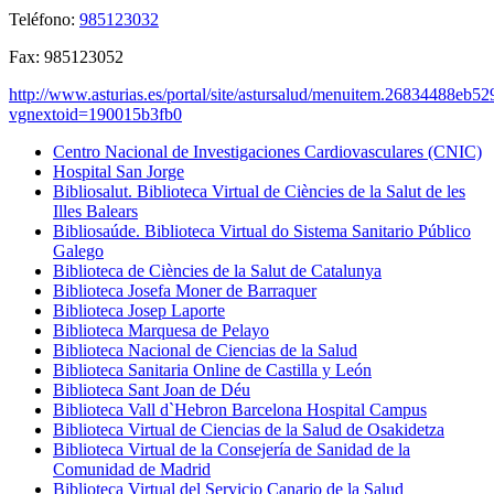
Teléfono:
985123032
Fax:
985123052
http://www.asturias.es/portal/site/astursalud/menuitem.26834488eb
vgnextoid=190015b3fb0
Centro Nacional de Investigaciones Cardiovasculares (CNIC)
Hospital San Jorge
Bibliosalut. Biblioteca Virtual de Ciències de la Salut de les
Illes Balears
Bibliosaúde. Biblioteca Virtual do Sistema Sanitario Público
Galego
Biblioteca de Ciències de la Salut de Catalunya
Biblioteca Josefa Moner de Barraquer
Biblioteca Josep Laporte
Biblioteca Marquesa de Pelayo
Biblioteca Nacional de Ciencias de la Salud
Biblioteca Sanitaria Online de Castilla y León
Biblioteca Sant Joan de Déu
Biblioteca Vall d`Hebron Barcelona Hospital Campus
Biblioteca Virtual de Ciencias de la Salud de Osakidetza
Biblioteca Virtual de la Consejería de Sanidad de la
Comunidad de Madrid
Biblioteca Virtual del Servicio Canario de la Salud