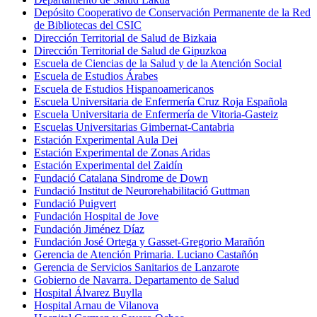
Depósito Cooperativo de Conservación Permanente de la Red
de Bibliotecas del CSIC
Dirección Territorial de Salud de Bizkaia
Dirección Territorial de Salud de Gipuzkoa
Escuela de Ciencias de la Salud y de la Atención Social
Escuela de Estudios Árabes
Escuela de Estudios Hispanoamericanos
Escuela Universitaria de Enfermería Cruz Roja Española
Escuela Universitaria de Enfermería de Vitoria-Gasteiz
Escuelas Universitarias Gimbernat-Cantabria
Estación Experimental Aula Dei
Estación Experimental de Zonas Aridas
Estación Experimental del Zaidín
Fundació Catalana Sindrome de Down
Fundació Institut de Neurorehabilitació Guttman
Fundació Puigvert
Fundación Hospital de Jove
Fundación Jiménez Díaz
Fundación José Ortega y Gasset-Gregorio Marañón
Gerencia de Atención Primaria. Luciano Castañón
Gerencia de Servicios Sanitarios de Lanzarote
Gobierno de Navarra. Departamento de Salud
Hospital Álvarez Buylla
Hospital Arnau de Vilanova