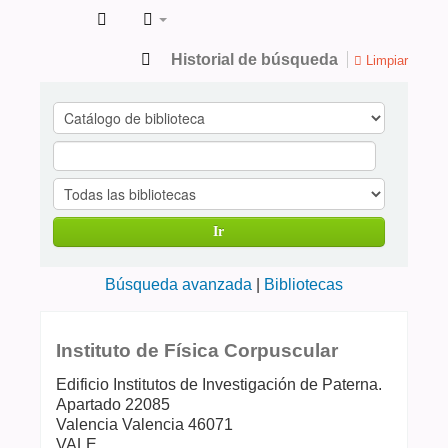
Catálogo
Historial de búsqueda
Limpiar
de
Publicaciones
en
ciencias
de
Ir
la
Salud
Búsqueda avanzada
Bibliotecas
Instituto de Física Corpuscular
Edificio Institutos de Investigación de Paterna.
Apartado 22085
Valencia
Valencia
46071
VALE