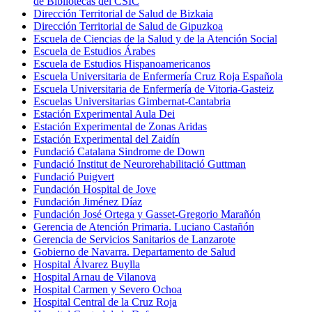
de Bibliotecas del CSIC
Dirección Territorial de Salud de Bizkaia
Dirección Territorial de Salud de Gipuzkoa
Escuela de Ciencias de la Salud y de la Atención Social
Escuela de Estudios Árabes
Escuela de Estudios Hispanoamericanos
Escuela Universitaria de Enfermería Cruz Roja Española
Escuela Universitaria de Enfermería de Vitoria-Gasteiz
Escuelas Universitarias Gimbernat-Cantabria
Estación Experimental Aula Dei
Estación Experimental de Zonas Aridas
Estación Experimental del Zaidín
Fundació Catalana Sindrome de Down
Fundació Institut de Neurorehabilitació Guttman
Fundació Puigvert
Fundación Hospital de Jove
Fundación Jiménez Díaz
Fundación José Ortega y Gasset-Gregorio Marañón
Gerencia de Atención Primaria. Luciano Castañón
Gerencia de Servicios Sanitarios de Lanzarote
Gobierno de Navarra. Departamento de Salud
Hospital Álvarez Buylla
Hospital Arnau de Vilanova
Hospital Carmen y Severo Ochoa
Hospital Central de la Cruz Roja