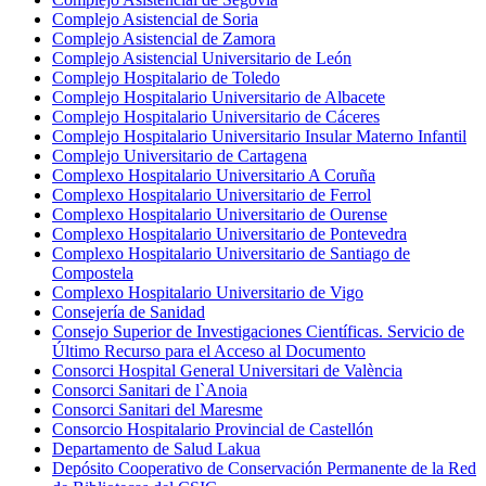
Complejo Asistencial de Soria
Complejo Asistencial de Zamora
Complejo Asistencial Universitario de León
Complejo Hospitalario de Toledo
Complejo Hospitalario Universitario de Albacete
Complejo Hospitalario Universitario de Cáceres
Complejo Hospitalario Universitario Insular Materno Infantil
Complejo Universitario de Cartagena
Complexo Hospitalario Universitario A Coruña
Complexo Hospitalario Universitario de Ferrol
Complexo Hospitalario Universitario de Ourense
Complexo Hospitalario Universitario de Pontevedra
Complexo Hospitalario Universitario de Santiago de
Compostela
Complexo Hospitalario Universitario de Vigo
Consejería de Sanidad
Consejo Superior de Investigaciones Científicas. Servicio de
Último Recurso para el Acceso al Documento
Consorci Hospital General Universitari de València
Consorci Sanitari de l`Anoia
Consorci Sanitari del Maresme
Consorcio Hospitalario Provincial de Castellón
Departamento de Salud Lakua
Depósito Cooperativo de Conservación Permanente de la Red