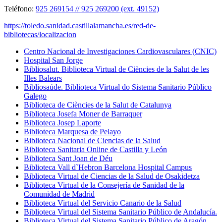
Teléfono:
925 269154 // 925 269200 (ext. 49152)
https://toledo.sanidad.castillalamancha.es/red-de-
bibliotecas/localizacion
Centro Nacional de Investigaciones Cardiovasculares (CNIC)
Hospital San Jorge
Bibliosalut. Biblioteca Virtual de Ciències de la Salut de les
Illes Balears
Bibliosaúde. Biblioteca Virtual do Sistema Sanitario Público
Galego
Biblioteca de Ciències de la Salut de Catalunya
Biblioteca Josefa Moner de Barraquer
Biblioteca Josep Laporte
Biblioteca Marquesa de Pelayo
Biblioteca Nacional de Ciencias de la Salud
Biblioteca Sanitaria Online de Castilla y León
Biblioteca Sant Joan de Déu
Biblioteca Vall d`Hebron Barcelona Hospital Campus
Biblioteca Virtual de Ciencias de la Salud de Osakidetza
Biblioteca Virtual de la Consejería de Sanidad de la
Comunidad de Madrid
Biblioteca Virtual del Servicio Canario de la Salud
Biblioteca Virtual del Sistema Sanitario Público de Andalucía.
Biblioteca Virtual del Sistema Sanitario Público de Aragón