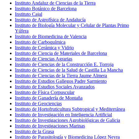
Instituto Andaluz de Ciencias de la Tierra
Instituto Botánico de Barcelona
Instituto Cajal
Instituto de Astrofísica de Andalucía
Instituto de Biología Molecular y Celular de Plantas Primo
Yúfera
Instituto de Biomedicina de Valencia
Instituto de Carboquímica
Instituto de Cerámica y Vidrio
Instituto de Ciencia de Materiales de Barcelona
Instituto de Ciencias Agrarias
Instituto de Ciencias de la Construcción E. Torroja
Instituto de Ciencias de la Salud de Castilla La Mancha
Instituto de Ciencias de la Tierra Jaume Almera
Instituto de Estudios Gallegos Padre Sarmiento
Instituto de Estudios Sociales Avanzados
Instituto de Física Corpuscular
Instituto de Ganadería de Montaña
Instituto de Geociencias
Instituto de Hortofruticultura Subtropical y Mediterránea
Instituto de Investigación en Inteligencia Artificial
Instituto de Investigaciones Agrobiológicas de Galicia
Instituto de Investigaciones Marinas
Instituto de la Grasa
Instituto de Parasitología y Biomedicina López Neyra