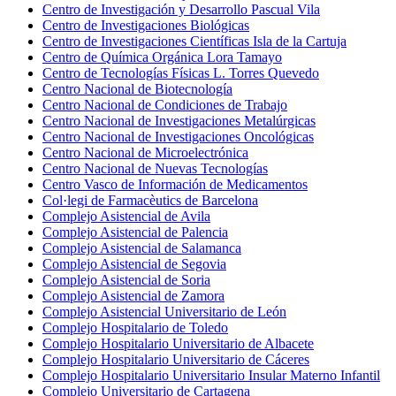
Centro de Investigación y Desarrollo Pascual Vila
Centro de Investigaciones Biológicas
Centro de Investigaciones Científicas Isla de la Cartuja
Centro de Química Orgánica Lora Tamayo
Centro de Tecnologías Físicas L. Torres Quevedo
Centro Nacional de Biotecnología
Centro Nacional de Condiciones de Trabajo
Centro Nacional de Investigaciones Metalúrgicas
Centro Nacional de Investigaciones Oncológicas
Centro Nacional de Microelectrónica
Centro Nacional de Nuevas Tecnologías
Centro Vasco de Información de Medicamentos
Col·legi de Farmacèutics de Barcelona
Complejo Asistencial de Avila
Complejo Asistencial de Palencia
Complejo Asistencial de Salamanca
Complejo Asistencial de Segovia
Complejo Asistencial de Soria
Complejo Asistencial de Zamora
Complejo Asistencial Universitario de León
Complejo Hospitalario de Toledo
Complejo Hospitalario Universitario de Albacete
Complejo Hospitalario Universitario de Cáceres
Complejo Hospitalario Universitario Insular Materno Infantil
Complejo Universitario de Cartagena