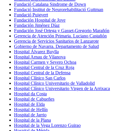
Fundació Catalana Sindrome de Down
Fundació Institut de Neurorehabilitació Guttman
Fundació Puigvert
Fundación Hospital de Jove
Fundación Jiménez Díaz
Fundación José Ortega y Gasset-Gregorio Marañón
Gerencia de Atención Primaria. Luciano Castañón
Gerencia de Servicios Sanitarios de Lanzarote
Gobierno de Navarra. Departamento de Salud
Hospital Álvarez Buylla
Hospital Arnau de Vilanova
Hospital Carmen y Severo Ochoa
Hospital Central de la Cruz Roja
Hospital Central de la Defensa
Hospital Clínico San Carlos
Hospital Clínico Universitario de Valladolid
Hospital Clínico Universitario Virgen de la Arrixaca
Hospital da Costa
Hospital de Cabueñes
Hospital de Elda
Hospital de Hellín
Hospital de Jarrio
Hospital de la Plana
Hospital de la Vega Lorenzo Guirao
Hospital de Mérida