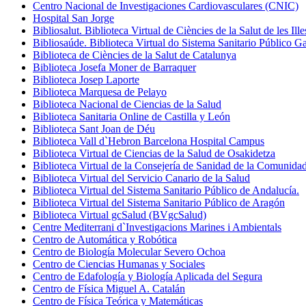
Centro Nacional de Investigaciones Cardiovasculares (CNIC)
Hospital San Jorge
Bibliosalut. Biblioteca Virtual de Ciències de la Salut de les Ill
Bibliosaúde. Biblioteca Virtual do Sistema Sanitario Público G
Biblioteca de Ciències de la Salut de Catalunya
Biblioteca Josefa Moner de Barraquer
Biblioteca Josep Laporte
Biblioteca Marquesa de Pelayo
Biblioteca Nacional de Ciencias de la Salud
Biblioteca Sanitaria Online de Castilla y León
Biblioteca Sant Joan de Déu
Biblioteca Vall d`Hebron Barcelona Hospital Campus
Biblioteca Virtual de Ciencias de la Salud de Osakidetza
Biblioteca Virtual de la Consejería de Sanidad de la Comunida
Biblioteca Virtual del Servicio Canario de la Salud
Biblioteca Virtual del Sistema Sanitario Público de Andalucía.
Biblioteca Virtual del Sistema Sanitario Público de Aragón
Biblioteca Virtual gcSalud (BVgcSalud)
Centre Mediterrani d`Investigacions Marines i Ambientals
Centro de Automática y Robótica
Centro de Biología Molecular Severo Ochoa
Centro de Ciencias Humanas y Sociales
Centro de Edafología y Biología Aplicada del Segura
Centro de Física Miguel A. Catalán
Centro de Física Teórica y Matemáticas