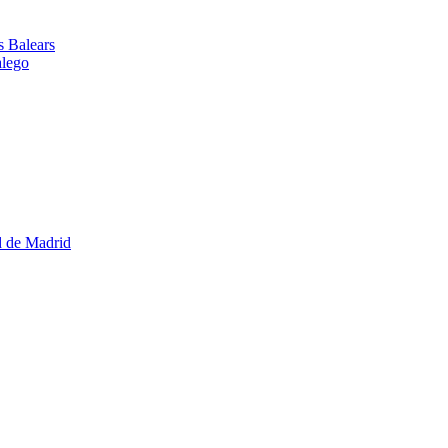
es Balears
alego
d de Madrid