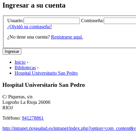
Ingresar a su cuenta
Usuario:
Contraseña:
¿Olvidó su contraseña?
¿No tiene una cuenta?
Registrarse aquí.
Inicio
›
Bibliotecas
›
Hospital Universitario San Pedro
Hospital Universitario San Pedro
C/ Piqueras, s/n
Logroño
La Rioja
26006
RIOJ
Teléfono:
941278861
http://intranet.riojasalud.es/intranet/index.php?option=com_conten