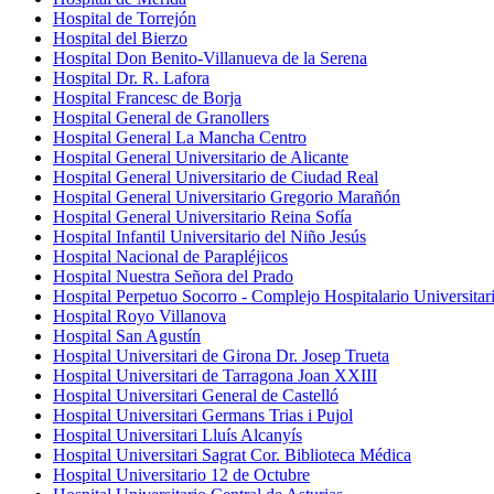
Hospital de Torrejón
Hospital del Bierzo
Hospital Don Benito-Villanueva de la Serena
Hospital Dr. R. Lafora
Hospital Francesc de Borja
Hospital General de Granollers
Hospital General La Mancha Centro
Hospital General Universitario de Alicante
Hospital General Universitario de Ciudad Real
Hospital General Universitario Gregorio Marañón
Hospital General Universitario Reina Sofía
Hospital Infantil Universitario del Niño Jesús
Hospital Nacional de Parapléjicos
Hospital Nuestra Señora del Prado
Hospital Perpetuo Socorro - Complejo Hospitalario Universitar
Hospital Royo Villanova
Hospital San Agustín
Hospital Universitari de Girona Dr. Josep Trueta
Hospital Universitari de Tarragona Joan XXIII
Hospital Universitari General de Castelló
Hospital Universitari Germans Trias i Pujol
Hospital Universitari Lluís Alcanyís
Hospital Universitari Sagrat Cor. Biblioteca Médica
Hospital Universitario 12 de Octubre