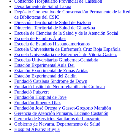
Consorcio Hospitalario Provincial de Castellón
Departamento de Salud Lakua
Depósito Cooperativo de Conservación Permanente de la Red
de Bibliotecas del CSIC
Dirección Territorial de Salud de Bizkaia
Dirección Territorial de Salud de Gipuzkoa
Escuela de Ciencias de la Salud y de la Atención Social
Escuela de Estudios Árabes
Escuela de Estudios Hispanoamericanos
Escuela Universitaria de Enfermería Cruz Roja Española
Escuela Universitaria de Enfermería de Vitoria-Gasteiz
Escuelas Universitarias Gimbernat-Cantabria
Estación Experimental Aula Dei
Estación Experimental de Zonas Aridas
Estación Experimental del Zaidín
Fundació Catalana Sindrome de Down
Fundació Institut de Neurorehabilitació Guttman
Fundació Puigvert
Fundación Hospital de Jove
Fundación Jiménez Díaz
Fundación José Ortega y Gasset-Gregorio Marañón
Gerencia de Atención Primaria. Luciano Castañón
Gerencia de Servicios Sanitarios de Lanzarote
Gobierno de Navarra. Departamento de Salud
Hospital Álvarez Buylla