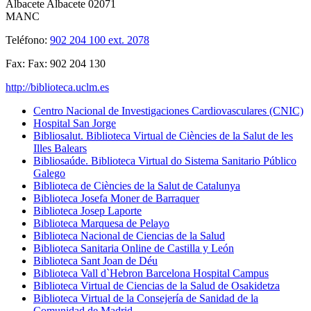
Albacete
Albacete
02071
MANC
Teléfono:
902 204 100 ext. 2078
Fax:
Fax: 902 204 130
http://biblioteca.uclm.es
Centro Nacional de Investigaciones Cardiovasculares (CNIC)
Hospital San Jorge
Bibliosalut. Biblioteca Virtual de Ciències de la Salut de les
Illes Balears
Bibliosaúde. Biblioteca Virtual do Sistema Sanitario Público
Galego
Biblioteca de Ciències de la Salut de Catalunya
Biblioteca Josefa Moner de Barraquer
Biblioteca Josep Laporte
Biblioteca Marquesa de Pelayo
Biblioteca Nacional de Ciencias de la Salud
Biblioteca Sanitaria Online de Castilla y León
Biblioteca Sant Joan de Déu
Biblioteca Vall d`Hebron Barcelona Hospital Campus
Biblioteca Virtual de Ciencias de la Salud de Osakidetza
Biblioteca Virtual de la Consejería de Sanidad de la
Comunidad de Madrid