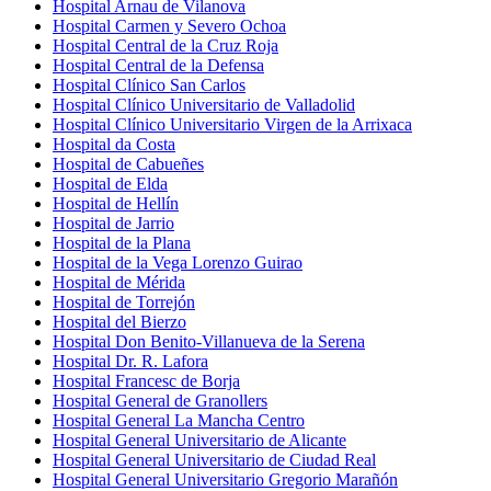
Hospital Arnau de Vilanova
Hospital Carmen y Severo Ochoa
Hospital Central de la Cruz Roja
Hospital Central de la Defensa
Hospital Clínico San Carlos
Hospital Clínico Universitario de Valladolid
Hospital Clínico Universitario Virgen de la Arrixaca
Hospital da Costa
Hospital de Cabueñes
Hospital de Elda
Hospital de Hellín
Hospital de Jarrio
Hospital de la Plana
Hospital de la Vega Lorenzo Guirao
Hospital de Mérida
Hospital de Torrejón
Hospital del Bierzo
Hospital Don Benito-Villanueva de la Serena
Hospital Dr. R. Lafora
Hospital Francesc de Borja
Hospital General de Granollers
Hospital General La Mancha Centro
Hospital General Universitario de Alicante
Hospital General Universitario de Ciudad Real
Hospital General Universitario Gregorio Marañón